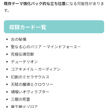
既存テーマ強化パック的な立ち位置
になる可能性がありま
す。
収録カード一覧
古の秘儀
聖なる心のバリア －マインドフォース－
究極伝導恐獣
デューテリオン
コアキメイル・ガーディアン
幻創のミセラサウルス
天賦の魔導士クロウリー
魂喰いオヴィラプター
三眼の死霊
竜王絶火ゾロア