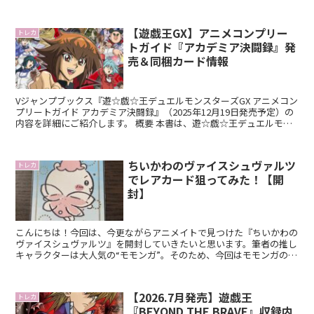
ショップ限定商品として登場し、「閃刀姫」テーマの...
【遊戯王GX】アニメコンプリー
トレカ
トガイド『アカデミア決闘録』発
売＆同梱カード情報
Vジャンプブックス『遊☆戯☆王デュエルモンスターズGX アニメコン
プリートガイド アカデミア決闘録』（2025年12月19日発売予定）の
内容を詳細にご紹介します。 概要 本書は、遊☆戯☆王デュエルモン
スターズGXの放送当時から現在に至るまで...
ちいかわのヴァイスシュヴァルツ
トレカ
でレアカード狙ってみた！【開
封】
こんにちは！今回は、今更ながらアニメイトで見つけた『ちいかわの
ヴァイスシュヴァルツ』を開封していきたいと思います。筆者の推し
キャラクターは大人気の“モモンガ”。そのため、今回はモモンガのレ
アカードを狙い、果たして手に入るのかドキドキしながら...
【2026.7月発売】遊戯王
トレカ
『BEYOND THE BRAVE』収録内