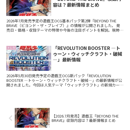
容は？最新情報まとめ
2026年7月発売予定の遊戯王OCG基本パック第2弾『BEYOND THE
BRAVE（ビヨンド・ザ・ブレイブ）』の情報が公開されました。 発
売日・価格・収録テーマの特徴や今後の注目ポイントを解説。現時点
で判明している情報を随時更新予定！ ...
「REVOLUTION BOOSTER ―ト
トレカ
ゥーン・ウィッチクラフト・破械
―」最新情報
2026年5月30日発売予定の遊戯王OCG新パック「REVOLUTION
BOOSTER ―トゥーン・ウィッチクラフト・破械―」の最新情報が公
開されました。今回は人気テーマ「ウィッチクラフト」の新規カード
と再録カードが判明し、大きな注目を集めています。本記事では・収
録内容・再録カード一覧・強化ポイント・当たりカード予想を分かり
やすく解説していきます。
【2026.7月発売】遊戯王『BEYOND THE
BRAVE』収録内容は？最新情報まとめ