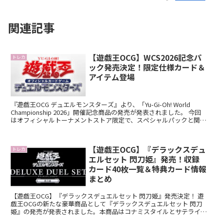
関連記事
【遊戯王OCG】WCS2026記念パ
トレカ
ック発売決定！限定仕様カード＆
アイテム登場
『遊戯王OCG デュエルモンスターズ』より、「Yu-Gi-Oh! World
Championship 2026」開催記念商品の発売が発表されました。 今回
はオフィシャルトーナメントストア限定で、スペシャルパックと関連
アイテムが同時展開され...
【遊戯王OCG】『デラックスデュ
トレカ
エルセット 閃刀姫』発売！収録
カード40枚一覧＆特典カード情報
まとめ
【遊戯王OCG】『デラックスデュエルセット 閃刀姫』発売決定！ 遊
戯王OCGの新たな豪華商品として『デラックスデュエルセット 閃刀
姫』の発売が発表されました。本商品はコナミスタイルとサテライト