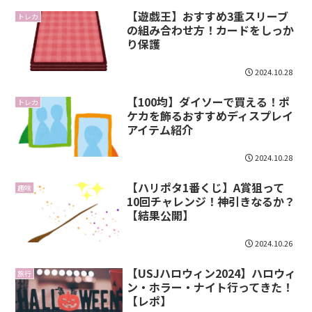
【遊戯王】おすすめ3重スリーブ
トレカ
の組み合わせ方！カードをしっか
り保護
2024.10.28
【100均】ダイソーで買える！ポ
トレカ
ケカを飾るおすすめディスプレイ
アイテム紹介
2024.10.28
【ハリポタ1番くじ】A賞狙って
趣味
10回チャレンジ！神引きなるか？
【結果公開】
2024.10.26
【USJハロウィン2024】ハロウィ
旅行
ン・ホラー・ナイト行ってきた！
【レポ】