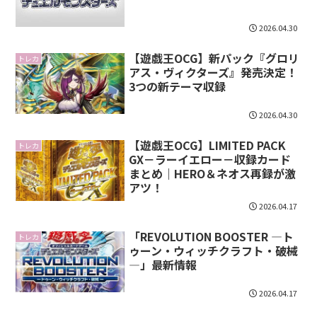
2026.04.30
【遊戯王OCG】新パック『グロリ
トレカ
アス・ヴィクターズ』発売決定！
3つの新テーマ収録
2026.04.30
【遊戯王OCG】LIMITED PACK
トレカ
GX－ラーイエロー－収録カード
まとめ｜HERO＆ネオス再録が激
アツ！
2026.04.17
「REVOLUTION BOOSTER ―ト
トレカ
ゥーン・ウィッチクラフト・破械
―」最新情報
2026.04.17