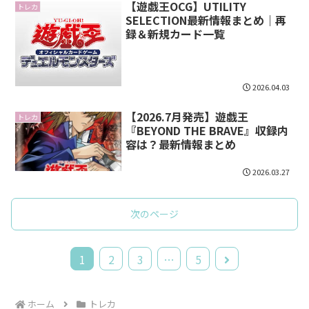
【遊戯王OCG】UTILITY
トレカ
SELECTION最新情報まとめ｜再
録＆新規カード一覧
2026.04.03
【2026.7月発売】遊戯王
トレカ
『BEYOND THE BRAVE』収録内
容は？最新情報まとめ
2026.03.27
次のページ
次
1
2
3
…
5
へ
ホーム
トレカ