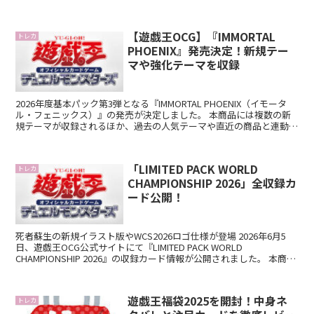
レアカードは出るのでしょうか？そして、入って...
【遊戯王OCG】『IMMORTAL
トレカ
PHOENIX』発売決定！新規テー
マや強化テーマを収録
2026年度基本パック第3弾となる『IMMORTAL PHOENIX（イモータ
ル・フェニックス）』の発売が決定しました。 本商品には複数の新
規テーマが収録されるほか、過去の人気テーマや直近の商品と連動し
たカードも収録予定。さらに、「オーバー...
「LIMITED PACK WORLD
トレカ
CHAMPIONSHIP 2026」全収録カ
ード公開！
死者蘇生の新規イラスト版やWCS2026ロゴ仕様が登場 2026年6月5
日、遊戯王OCG公式サイトにて『LIMITED PACK WORLD
CHAMPIONSHIP 2026』の収録カード情報が公開されました。 本商品
は、2026年8月に...
遊戯王福袋2025を開封！中身ネ
トレカ