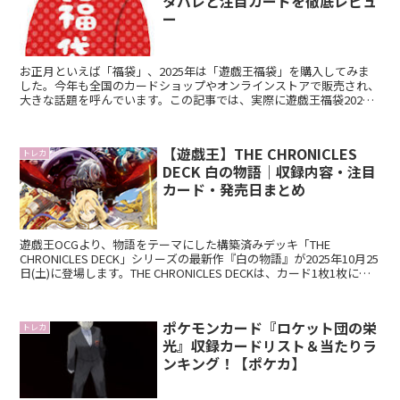
タバレと注目カードを徹底レビュ
ー
お正月といえば「福袋」、2025年は「遊戯王福袋」を購入してみま
した。今年も全国のカードショップやオンラインストアで販売され、
大きな話題を呼んでいます。この記事では、実際に遊戯王福袋2025
を開封してみた結果や、注目カード、中身の価値につい...
【遊戯王】THE CHRONICLES
トレカ
DECK 白の物語｜収録内容・注目
カード・発売日まとめ
遊戯王OCGより、物語をテーマにした構築済みデッキ「THE
CHRONICLES DECK」シリーズの最新作『白の物語』が2025年10月25
日(土)に登場します。THE CHRONICLES DECKは、カード1枚1枚に物
語性を持たせたデ...
ポケモンカード『ロケット団の栄
トレカ
光』収録カードリスト＆当たりラ
ンキング！【ポケカ】