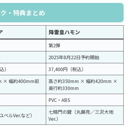
ック・特典まとめ
ア
降雷皇ハモン
第2弾
済
2025年8月22日予約開始
税込）
37,400円（税込）
 × 幅約400mm前
高さ約350mm × 幅約420mm ×
奥行約330mm
PVC・ABS
七精門の鍵（丸藤亮／三沢大地
ベルVer.など）
Ver.）