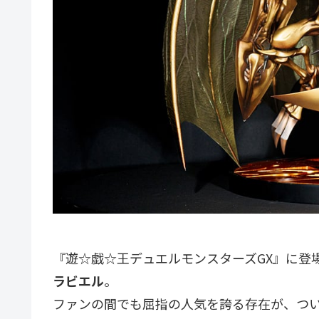
『遊☆戯☆王デュエルモンスターズGX』に登
ラビエル
。
ファンの間でも屈指の人気を誇る存在が、つ