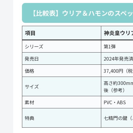
【比較表】ウリア＆ハモンのスペ
項目
神炎皇ウリ
シリーズ
第1弾
発売日
2024年発売
価格
37,400円（
高さ約300mm
サイズ
後（参考）
素材
PVC・ABS
特典
七精門の鍵（ユ