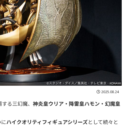
2025.08.24
場する三幻魔、
神炎皇ウリア・降雷皇ハモン・幻魔皇
いに
ハイクオリティフィギュアシリーズ
として続々と