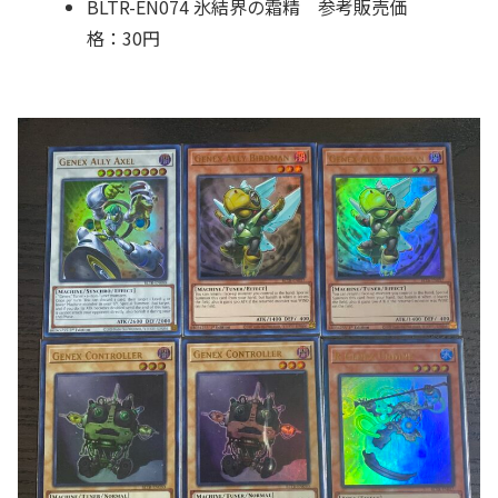
BLTR-EN074 氷結界の霜精 参考販売価
格：30円