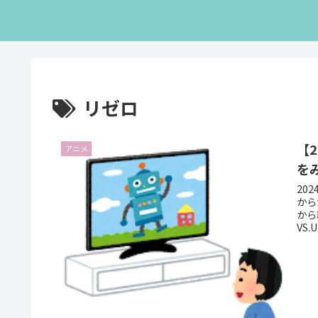
リゼロ
【
アニメ
を
20
から
から
VS.